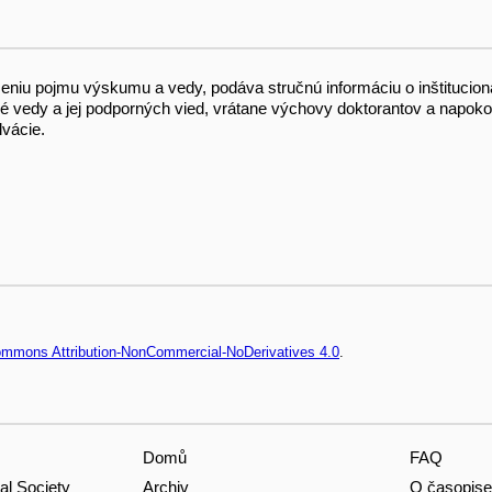
eniu pojmu výskumu a vedy, podáva stručnú informáciu o inštitucio
ké vedy a jej podporných vied, vrátane výchovy doktorantov a napoko
lvácie.
Commons Attribution-NonCommercial-NoDerivatives 4.0
.
Domů
FAQ
Archiv
O časopise
al Society