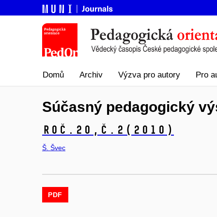
Domů
Archiv
Výzva pro autory
Pro a
Súčasný pedagogický vý
Roč.20,
č.2
(2010)
Š. Švec
PDF