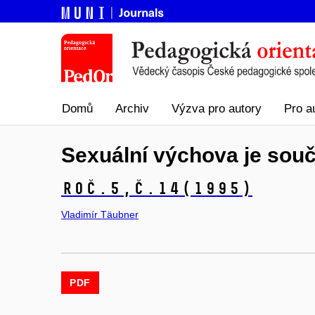
Domů
Archiv
Výzva pro autory
Pro a
Sexuální výchova je souč
Roč.5,
č.14
(1995)
Vladimír Täubner
PDF