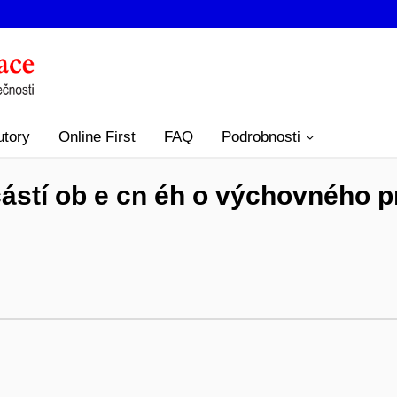
utory
Online First
FAQ
Podrobnosti
ástí ob e cn éh o výchovného p