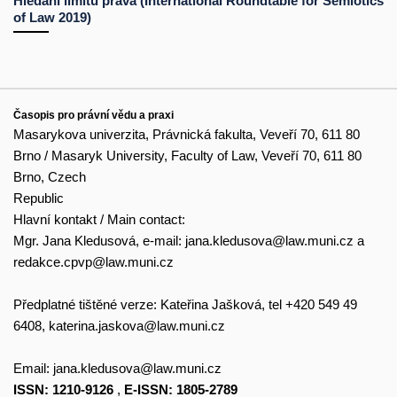
Hledání limitů práva (International Roundtable for Semiotics
of Law 2019)
Časopis pro právní vědu a praxi
Masarykova univerzita, Právnická fakulta, Veveří 70, 611 80
Brno / Masaryk University, Faculty of Law, Veveří 70, 611 80
Brno, Czech
Republic
Hlavní kontakt / Main contact:
Mgr. Jana Kledusová, e-mail:
jana.kledusova@law.muni.cz
a
redakce.cpvp@law.muni.cz
Předplatné tištěné verze: Kateřina Jašková, tel +420 549 49
6408,
katerina.jaskova@law.muni.cz
Email:
jana.kledusova@law.muni.cz
ISSN: 1210-9126
,
E-ISSN: 1805-2789