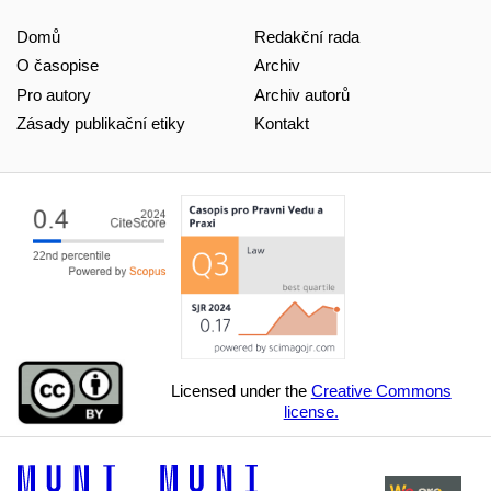
Domů
Redakční rada
O časopise
Archiv
Pro autory
Archiv autorů
Zásady publikační etiky
Kontakt
Licensed under the
Creative Commons
license.