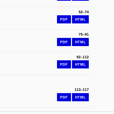
52–74
PDF
HTML
75–91
PDF
HTML
92–112
PDF
HTML
113–117
PDF
HTML