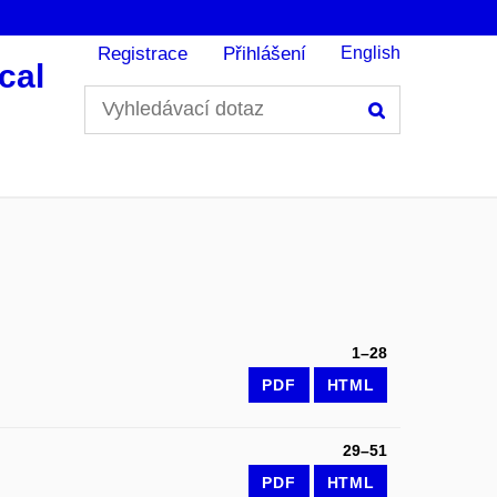
Registrace
Přihlášení
English
cal
Hledání
1–28
PDF
HTML
29–51
PDF
HTML