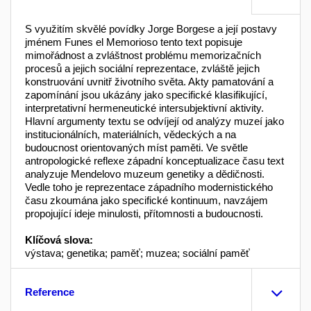
S využitím skvělé povídky Jorge Borgese a její postavy
jménem Funes el Memorioso tento text popisuje
mimořádnost a zvláštnost problému memorizačních
procesů a jejich sociální reprezentace, zvláště jejich
konstruování uvnitř životního světa. Akty pamatování a
zapomínání jsou ukázány jako specifické klasifikující,
interpretativní hermeneutické intersubjektivní aktivity.
Hlavní argumenty textu se odvíjejí od analýzy muzeí jako
institucionálních, materiálních, vědeckých a na
budoucnost orientovaných míst paměti. Ve světle
antropologické reflexe západní konceptualizace času text
analyzuje Mendelovo muzeum genetiky a dědičnosti.
Vedle toho je reprezentace západního modernistického
času zkoumána jako specifické kontinuum, navzájem
propojující ideje minulosti, přítomnosti a budoucnosti.
Klíčová slova:
výstava; genetika; paměť; muzea; sociální paměť
Reference