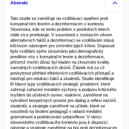
Abstrakt
Tato studie se zaměřuje na vzdělávací opatření proti
konspiračním teoriím a dezinformacím v kontextu
Slovenska, kde se tento problém v posledních letech
stále více prohlubuje. V souvislosti s rostoucím vlivem
alternativních faktů a dezinformací se vzdělávání stává
klíčovým nástrojem pro zmírnění jejich šíření. Doposud
bylo vzdělání spíše zkoumáno jako demografický
prediktor víry v konspirační teorie a dezinformace,
přičemž menší důraz byl kladen na zkoumání kvality
samotných vzdělávacích úkonů. Článek má za cíl
poskytnout přehled efektivních vzdělávacích přístupů a
nástrojů pro edukaci žáků a studentů. Studie identifikuje
tři hlavní typy vzdělávacích strategií: proaktivní, které
zahrnují zařazení mediální výchovy a podporu kritického
myšlení do učebních osnov; reaktivní, zaměřené na
vytváření bezpečných prostor pro dialog a reflexi názorů
studentů; a strategie zaměřené na učitele, které se
soustředí na školení pedagogů v oblasti mediální
gramotnosti a podněcování sebereflexe. V rámci
slovenského vzdělávacího kontextu jsou k dispozici
nástroje a strategie zaměřené na boj proti dezinformacím