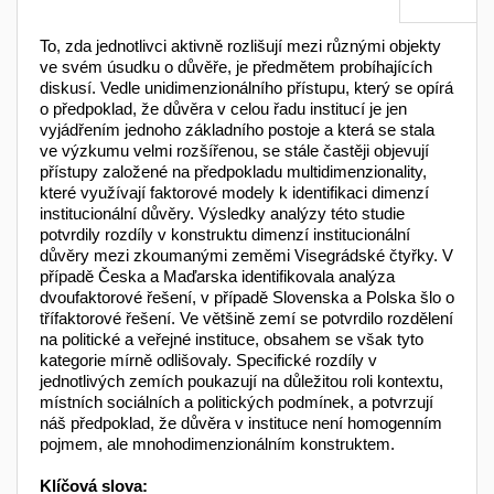
To, zda jednotlivci aktivně rozlišují mezi různými objekty
ve svém úsudku o důvěře, je předmětem probíhajících
diskusí. Vedle unidimenzionálního přístupu, který se opírá
o předpoklad, že důvěra v celou řadu institucí je jen
vyjádřením jednoho základního postoje a která se stala
ve výzkumu velmi rozšířenou, se stále častěji objevují
přístupy založené na předpokladu multidimenzionality,
které využívají faktorové modely k identifikaci dimenzí
institucionální důvěry. Výsledky analýzy této studie
potvrdily rozdíly v konstruktu dimenzí institucionální
důvěry mezi zkoumanými zeměmi Visegrádské čtyřky. V
případě Česka a Maďarska identifikovala analýza
dvoufaktorové řešení, v případě Slovenska a Polska šlo o
třífaktorové řešení. Ve většině zemí se potvrdilo rozdělení
na politické a veřejné instituce, obsahem se však tyto
kategorie mírně odlišovaly. Specifické rozdíly v
jednotlivých zemích poukazují na důležitou roli kontextu,
místních sociálních a politických podmínek, a potvrzují
náš předpoklad, že důvěra v instituce není homogenním
pojmem, ale mnohodimenzionálním konstruktem.
Klíčová slova: