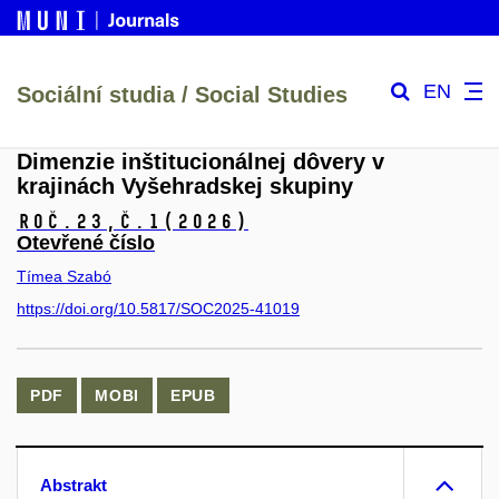
EN
Sociální studia / Social Studies
Dimenzie inštitucionálnej dôvery v
krajinách Vyšehradskej skupiny
Roč.23,
č.1
(2026)
Otevřené číslo
Tímea Szabó
https://doi.org/10.5817/SOC2025-41019
PDF
MOBI
EPUB
Abstrakt