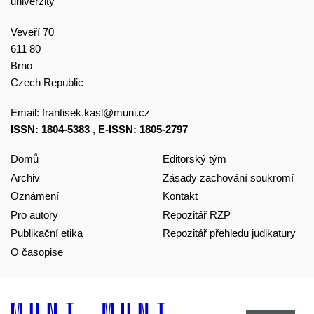
univerzity
Veveří 70
611 80
Brno
Czech Republic
Email:
frantisek.kasl@muni.cz
ISSN: 1804-5383
,
E-ISSN: 1805-2797
Domů
Editorský tým
Archiv
Zásady zachování soukromí
Oznámení
Kontakt
Pro autory
Repozitář RZP
Publikační etika
Repozitář přehledu judikatury
O časopise