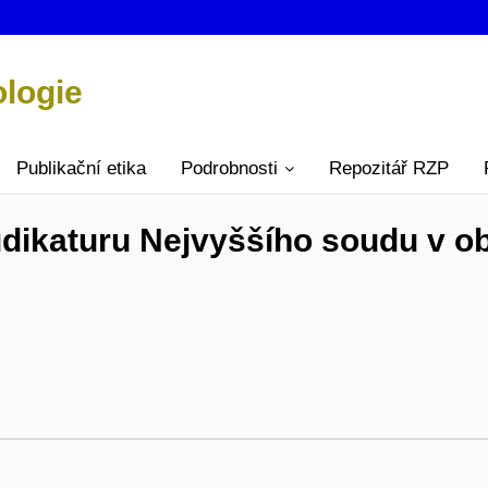
ologie
Publikační etika
Podrobnosti
Repozitář RZP
udikaturu Nejvyššího soudu v ob