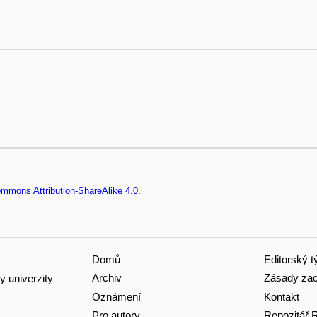
ommons Attribution-ShareAlike 4.0
.
Domů
Editorský 
Archiv
Zásady zac
y univerzity
Oznámení
Kontakt
Pro autory
Repozitář 