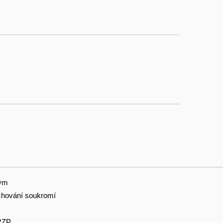
tým
hování soukromí
RZP