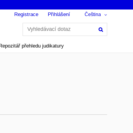
Registrace
Přihlášení
Čeština
Hledání
Repozitář přehledu judikatury