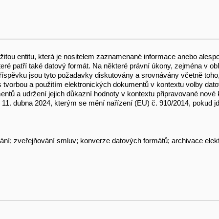
ežitou entitu, která je nositelem zaznamenané informace anebo ale
teré patří také datový formát. Na některé právní úkony, zejména v ob
 příspěvku jsou tyto požadavky diskutovány a srovnávány včetně toh
á s tvorbou a použitím elektronických dokumentů v kontextu volby dat
ntů a udržení jejich důkazní hodnoty v kontextu připravované nové k
. dubna 2024, kterým se mění nařízení (EU) č. 910/2014, pokud jde o
vání; zveřejňování smluv; konverze datových formátů; archivace ele