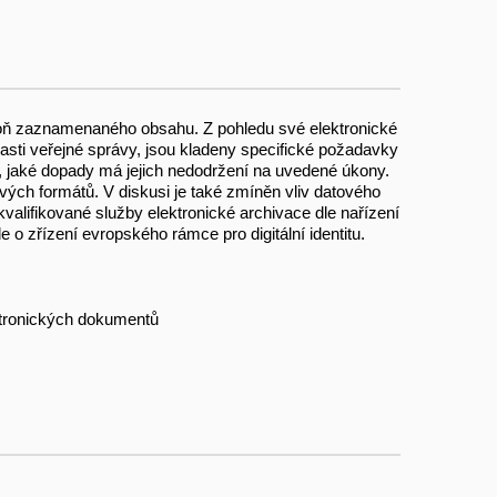
spoň zaznamenaného obsahu. Z pohledu své elektronické
lasti veřejné správy, jsou kladeny specifické požadavky
o, jaké dopady má jejich nedodržení na uvedené úkony.
ových formátů. V diskusi je také zmíněn vliv datového
valifikované služby elektronické archivace dle nařízení
 zřízení evropského rámce pro digitální identitu.
ktronických dokumentů