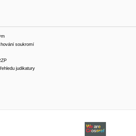
tým
hování soukromí
RZP
řehledu judikatury