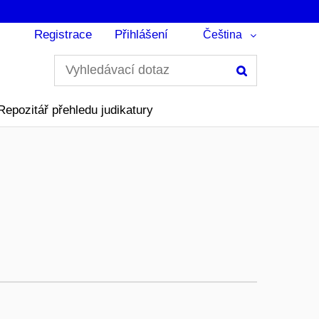
Registrace
Přihlášení
Čeština
Hledání
Repozitář přehledu judikatury