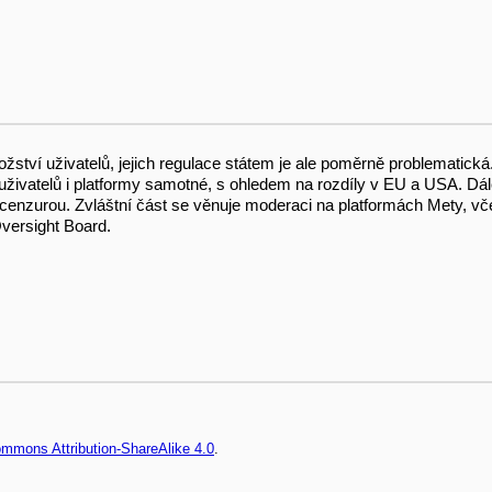
žství uživatelů, jejich regulace státem je ale poměrně problematic
uživatelů i platformy samotné, s ohledem na rozdíly v EU a USA. Dál
 cenzurou. Zvláštní část se věnuje moderaci na platformách Mety, v
Oversight Board.
ommons Attribution-ShareAlike 4.0
.