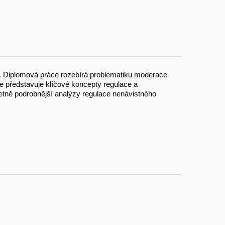
ká. Diplomová práce rozebírá problematiku moderace
e představuje klíčové koncepty regulace a
četně podrobnější analýzy regulace nenávistného