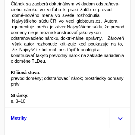
Článok sa zaoberá doktrinálnym výkladom odstraňova-
cieho nároku vo vzťahu k praxi žalôb o prevod
domé-nového mena vo svetle rozhodnutia
Najvyššieho súdu ČR vo veci globtours.cz. Autora
rgumentuje prečo je záver Najvyššieho súdu, že prevod
domény nie je možné konštruovať jako výkon
odstraňovacieho nároku, doktri-nálne správny. Zároveň
však autor rozhonutie kriti-zuje keď poukazuje na to,
že Najvyšší súd mal pris-túpiť k analógií a
konštruovať takýto prevodný nárok na základe nariadenia
o doméne TLDeu.
Klíčová slova:
prevod domény; odstraňovací nárok; prostriedky ochrany
práv
Stránky:
s. 3–10
Metriky