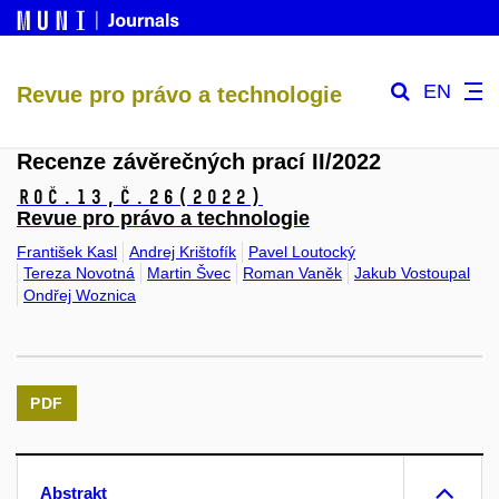
EN
Revue pro právo a technologie
Recenze závěrečných prací II/2022
Roč.13,
č.26
(2022)
Revue pro právo a technologie
František Kasl
Andrej Krištofík
Pavel Loutocký
Tereza Novotná
Martin Švec
Roman Vaněk
Jakub Vostoupal
Ondřej Woznica
PDF
Abstrakt