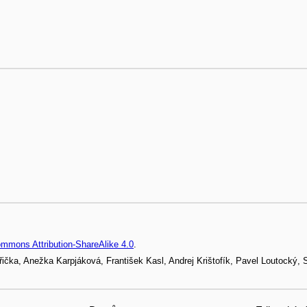
ommons Attribution-ShareAlike 4.0
.
řička, Anežka Karpjáková, František Kasl, Andrej Krištofík, Pavel Loutocký,