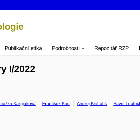
ologie
Publikační etika
Podrobnosti
Repozitář RZP
ry I/2022
nežka Karpjáková
František Kasl
Andrej Krištofík
Pavel Loutoc