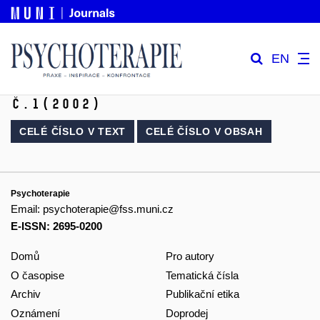
EN
č.1
(2002)
CELÉ ČÍSLO V
TEXT
CELÉ ČÍSLO V
OBSAH
Psychoterapie
Email:
psychoterapie@fss.muni.cz
E-ISSN: 2695-0200
Domů
Pro autory
O časopise
Tematická čísla
Archiv
Publikační etika
Oznámení
Doprodej