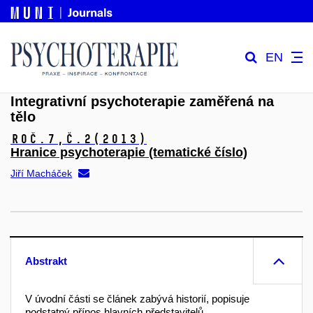
EN
Integrativní psychoterapie zaměřená na
tělo
Roč.7,
č.2
(2013)
Hranice psychoterapie (tematické číslo)
Jiří Macháček
Abstrakt
V úvodní části se článek zabývá historií, popisuje
podstatný přínos hlavních představitelů