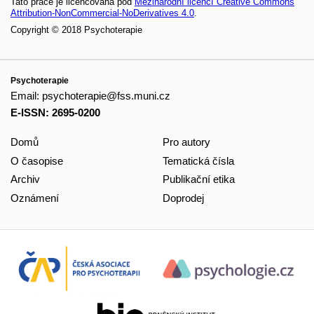
Tato práce je licencována pod
Mezinárodní licencí Creative Commons
Attribution-NonCommercial-NoDerivatives 4.0
.
Copyright © 2018 Psychoterapie
Psychoterapie
Email:
psychoterapie@fss.muni.cz
E-ISSN: 2695-0200
Domů
Pro autory
O časopise
Tematická čísla
Archiv
Publikační etika
Oznámení
Doprodej