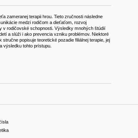
eťa zameranej terapii hrou. Tieto zručnosti následne
komunikácie medzi rodičom a dieťaťom, rozvoj
ery v rodičovské schopnosti. Výsledky mnohých štúdií
etí a slúži i ako prevencia vzniku problémov. Niektoré
ručne popisuje teoretické pozadie filiálnej terapie, jej
 a výsledku tohto prístupu.
ísla
etika