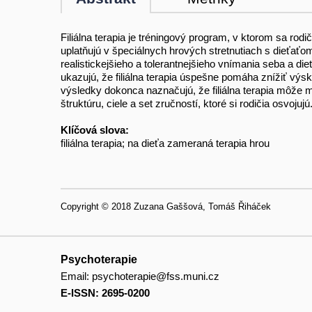
Filiálna terapia je tréningový program, v ktorom sa rodi
uplatňujú v špeciálnych hrových stretnutiach s dieťaťom
realistickejšieho a tolerantnejšieho vnímania seba a d
ukazujú, že filiálna terapia úspešne pomáha znížiť výs
výsledky dokonca naznačujú, že filiálna terapia môže ma
štruktúru, ciele a set zručností, ktoré si rodičia osvoj
Klíčová slova:
filiálna terapia; na dieťa zameraná terapia hrou
Copyright © 2018 Zuzana Gaššová, Tomáš Řiháček
Psychoterapie
Email:
psychoterapie@fss.muni.cz
E-ISSN: 2695-0200