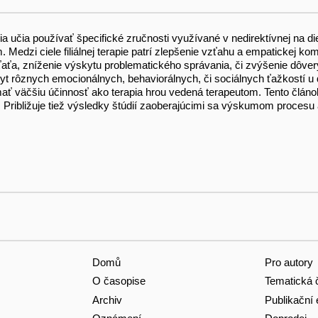
čia učia používať špecifické zručnosti využívané v nedirektívnej na di
. Medzi ciele filiálnej terapie patrí zlepšenie vzťahu a empatickej 
ieťaťa, zníženie výskytu problematického správania, či zvýšenie dôv
kyt rôznych emocionálnych, behaviorálnych, či sociálnych ťažkostí u d
ť väčšiu účinnosť ako terapia hrou vedená terapeutom. Tento článok st
ujú. Približuje tiež výsledky štúdií zaoberajúcimi sa výskumom procesu
Domů
Pro autory
O časopise
Tematická č
Archiv
Publikační 