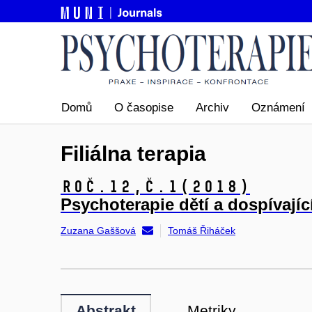
Domů
O časopise
Archiv
Oznámení
Filiálna terapia
Roč.12,
č.1
(2018)
Psychoterapie dětí a dospívajíc
Zuzana Gaššová
Tomáš Řiháček
Abstrakt
Metriky