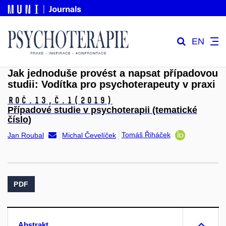
EN
Jak jednoduše provést a napsat případovou
studii: Vodítka pro psychoterapeuty v praxi
Roč.13,
č.1
(2019)
Případové studie v psychoterapii (tematické
číslo)
Tomáš Řiháček
Jan Roubal
Michal Čevelíček
PDF
Abstrakt