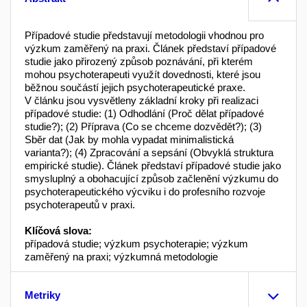
Případové studie představují metodologii vhodnou pro
výzkum zaměřený na praxi. Článek představí případové
studie jako přirozený způsob poznávání, při kterém
mohou psychoterapeuti využít dovednosti, které jsou
běžnou součástí jejich psychoterapeutické praxe.
V článku jsou vysvětleny základní kroky při realizaci
případové studie: (1) Odhodlání (Proč dělat případové
studie?); (2) Příprava (Co se chceme dozvědět?); (3)
Sběr dat (Jak by mohla vypadat minimalistická
varianta?); (4) Zpracování a sepsání (Obvyklá struktura
empirické studie). Článek představí případové studie jako
smysluplný a obohacující způsob začlenění výzkumu do
psychoterapeutického výcviku i do profesního rozvoje
psychoterapeutů v praxi.
Klíčová slova:
případová studie; výzkum psychoterapie; výzkum
zaměřený na praxi; výzkumná metodologie
Metriky