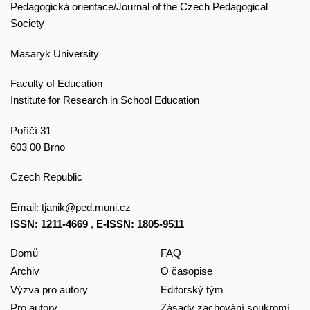
Pedagogická orientace/Journal of the Czech Pedagogical
Society
Masaryk University
Faculty of Education
Institute for Research in School Education
Poříčí 31
603 00 Brno
Czech Republic
Email:
tjanik@ped.muni.cz
ISSN: 1211-4669
,
E-ISSN: 1805-9511
Domů
FAQ
Archiv
O časopise
Výzva pro autory
Editorský tým
Pro autory
Zásady zachování soukromí