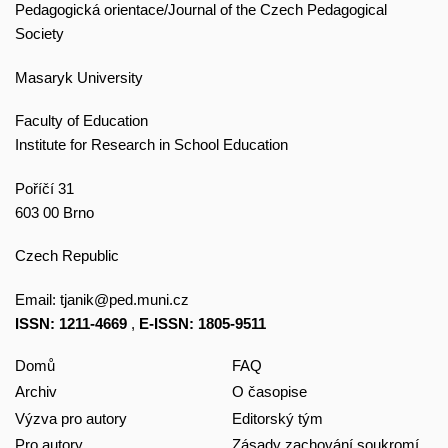
Pedagogická orientace/Journal of the Czech Pedagogical
Society
Masaryk University
Faculty of Education
Institute for Research in School Education
Poříčí 31
603 00 Brno
Czech Republic
Email:
tjanik@ped.muni.cz
ISSN: 1211-4669
,
E-ISSN: 1805-9511
Domů
FAQ
Archiv
O časopise
Výzva pro autory
Editorský tým
Pro autory
Zásady zachování soukromí