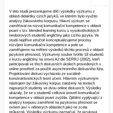
V této studii prezentujeme dílčí výsledky výzkumu z
oblasti didaktiky cizích jazyků, ve kterém bylo využito
analýzy žákovského korpusu. Hlavní výzkum se
zaměřoval na rozvoj komunikační kompetence v oblasti
psaní v tzv. blended learning kurzu u vysokoškolských
neoborových studentů angličtiny jako cizího jazyka. Ve
studii nejdříve stručně konceptualizujeme procesy
rozvíjení komunikační kompetence a poté se
zaměřujeme na měření výsledků těchto procesů v oblasti
jazykové přesnosti. Výzkumný soubor tvořilo 18 studentů
v kurzu angličtiny na úrovni A2 dle SERRJ (2002), kteří
participovali ve třech diskusních úkolech provedených v
online prostředí za použití asynchronního diskusního fóra.
Projektování diskusí vycházelo ze sociálně-
konstruktivistických teorií učení. Hlavním výzkumným
nástrojem byl žákovský korpus založený na textech
napsaných studenty ve dvou online diskusích. Výsledky
ukázaly, že se u studentů celková úroveň komunikační
kompetence v oblasti psaní zvýšila. Zjištění vyplývající z
analýzy korpusu zaměřené na jazykovou přesnost se
ovšem jeví v některých oblastech jako ne zcela
průkazná. Výsledky výzkumu naznačují, že jazyková