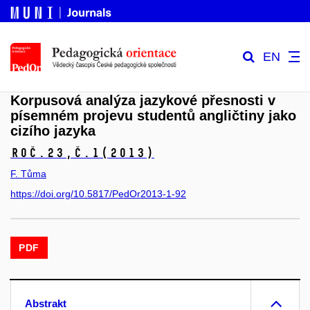
EN
Korpusová analýza jazykové přesnosti v
písemném projevu studentů angličtiny jako
cizího jazyka
Roč.23,
č.1
(2013)
F. Tůma
https://doi.org/10.5817/PedOr2013-1-92
PDF
Abstrakt