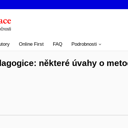
utory
Online First
FAQ
Podrobnosti
agogice: některé úvahy o meto