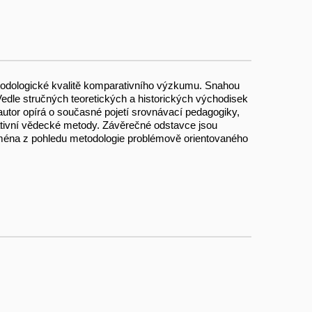
todologické kvalitě komparativního výzkumu. Snahou
dle stručných teoretických a historických východisek
 autor opírá o současné pojetí srovnávací pedagogiky,
ativní vědecké metody. Závěrečné odstavce jsou
jména z pohledu metodologie problémově orientovaného