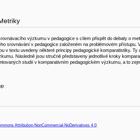
Metriky
srovnávacího výzkumu v pedagogice s cílem přispět do debaty o me
ého srovnávání v pedagogice založeném na problémovém přístupu. Ve
jsou v textu uvedeny některé principy pedagogické komparatistiky. Ty
zkumu. Následně jsou stručně představeny jednotlivé kroky kompar
ientovaných studií v komparativním pedagogickém výzkumu, a to ze
up
Commons Attribution-NonCommercial-NoDerivatives 4.0
.