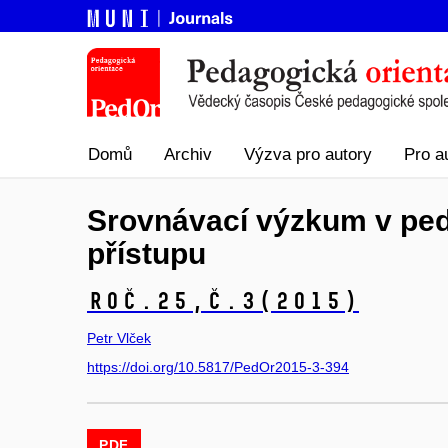
Domů
Archiv
Výzva pro autory
Pro a
Srovnávací výzkum v ped
přístupu
Roč.25,
č.3
(2015)
Petr Vlček
https://doi.org/10.5817/PedOr2015-3-394
PDF