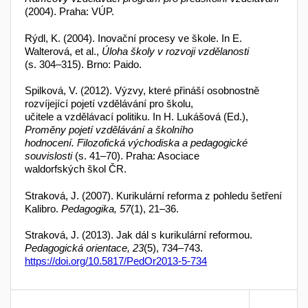
(2004). Praha: VÚP.
Rýdl, K. (2004). Inovační procesy ve škole. In E.
Walterová, et al.,
Úloha školy v rozvoji vzdělanosti
(s. 304–315). Brno: Paido.
Spilková, V. (2012). Výzvy, které přináší osobnostně
rozvíjející pojetí vzdělávání pro školu,
učitele a vzdělávací politiku. In H. Lukášová (Ed.),
Proměny pojetí vzdělávání a školního
hodnocení. Filozofická východiska a pedagogické
souvislosti
(s. 41–70). Praha: Asociace
waldorfských škol ČR.
Straková, J. (2007). Kurikulární reforma z pohledu šetření
Kalibro.
Pedagogika, 57
(1), 21–36.
Straková, J. (2013). Jak dál s kurikulární reformou.
Pedagogická orientace, 23
(5), 734–743.
https://doi.org/10.5817/PedOr2013-5-734