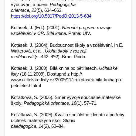
vyučování a učení.
Pedagogická
orientace, 23
(5), 634–663.
https://doi.org/10.5817/PedOr2013-5-634
Kotásek, J. (Ed.). (2001).
Národní program rozvoje
vzdělávání v ČR. Bílá kniha
. Praha: ÚIV.
Kotásek, J. (2004). Budoucnost školy a vzdělávání. In E.
Walterová, et al.,
Úloha školy v rozvoji
vzdělanosti
(s. 442–492). Brno: Paido.
Kotásek, J. (2009). Bílá kniha po pěti letech.
Učitelské
listy
(18.11.2009). Dostupné z http://
www.ucitelske-listy.cz/2009/11/jiri-kotasek-bila-kniha-po-
peti-letech.html
Koťátková, S. (2006). Směr vývoje současné mateřské
školy.
Pedagogická orientace, 16
(1), 57–71.
Koťátková, S. (2009). Kvalita sociálního klimatu a potřeby
učitelek mateřských škol.
Studia
paedagogica
,
14
(2), 69–84.