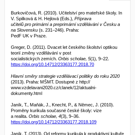
Burkovičová, R. (2010). Učitelství pro mateřské školy. In
V. Spilková & H. Hejlová (Eds.),
Příprava
učitelů pro primární a preprimární vzdělávání v Česku a
na Slovensku
(s. 231–246). Praha:
PedF UK v Praze.
Greger, D. (2011). Dvacet let českého školství optikou
teorií změny vzdělávání v post
socialistických zemích.
Orbis scholae, 5
(1), 9–22.
https://doi.org/10.14712/23363177.2018.70
Hlavní směry strategie vzdělávací politiky do roku 2020
(2013). Praha: MŠMT. Dostupné z http://
www.vzdelavani2020.cz/clanek/12/aktualni-
dokumenty.html
Janík, T., Maňák, J., Knecht, P., & Němec, J. (2010).
Proměny kurikula současné české školy: vize
a realita.
Orbis scholae, 4
(3), 9–36.
https://doi.org/10.14712/23363177.2018.109
Janík, T. (2013). Od reformy kurikula k produktivní kultuře