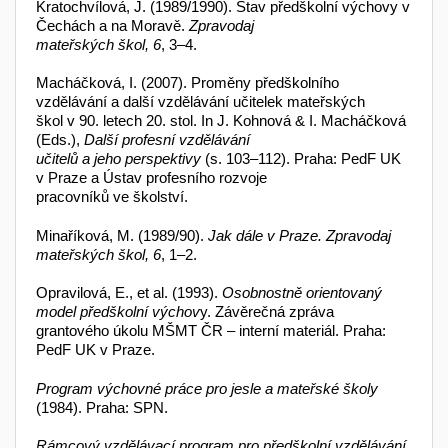
Kratochvílová, J. (1989/1990). Stav předškolní výchovy v
Čechách a na Moravě.
Zpravodaj
mateřských škol, 6
, 3–4.
Macháčková, I. (2007). Proměny předškolního
vzdělávání a další vzdělávání učitelek mateřských
škol v 90. letech 20. stol. In J. Kohnová & I. Macháčková
(Eds.),
Další profesní vzdělávání
učitelů a jeho perspektivy
(s. 103–112). Praha: PedF UK
v Praze a Ústav profesního rozvoje
pracovníků ve školství.
Minaříková, M. (1989/90).
Jak dále v Praze. Zpravodaj
mateřských škol, 6
, 1–2.
Opravilová, E., et al. (1993).
Osobnostně orientovaný
model předškolní výchov
y. Závěrečná zpráva
grantového úkolu MŠMT ČR – interní materiál. Praha:
PedF UK v Praze.
Program výchovné práce pro jesle a mateřské školy
(1984). Praha: SPN.
Rámcový vzdělávací program pro předškolní vzdělávání