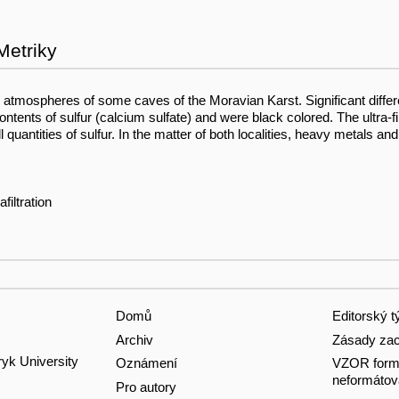
Metriky
the atmospheres of some caves of the Moravian Karst. Significant diff
ntents of sulfur (calcium sulfate) and were black colored. The ultra-f
 quantities of sulfur. In the matter of both localities, heavy metals a
filtration
Domů
Editorský 
Archiv
Zásady zac
ryk University
Oznámení
VZOR formá
neformátov
Pro autory