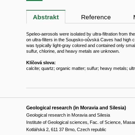
Abstrakt
Reference
Speleo-aerosols were isolated by ultra-filtration from 
on ultra-filters in the Soupsko-oůvská Caves had high co
was typically light-gray colored and contained only small
sulfur, chlorine, and heavy metals are unknown.
Klíčová slova:
calcite; quartz; organic matter; sulfur; heavy metals; ultra
Geological research (in Moravia and Silesia)
Geological research in Moravia and Silesia
Institute of Geological sciences, Fac. of Science, Masa
Kotlářská 2, 611 37 Brno, Czech republic