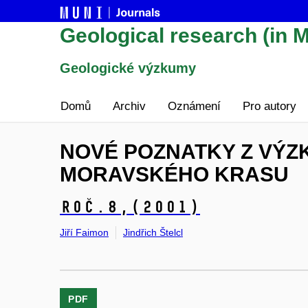
Geological research (in M
Geologické výzkumy
Domů
Archiv
Oznámení
Pro autory
NOVÉ POZNATKY Z VÝ
MORAVSKÉHO KRASU
Roč.8,
(2001)
Jiří Faimon
Jindřich Štelcl
PDF