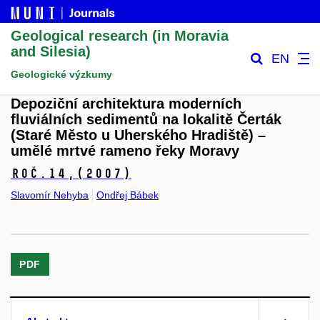
Geological research (in Moravia
and Silesia)
EN
Geologické výzkumy
Depoziční architektura moderních
fluviálních sedimentů na lokalitě Čerták
(Staré Město u Uherského Hradiště) –
umělé mrtvé rameno řeky Moravy
Roč.14,
(2007)
Slavomír Nehyba
Ondřej Bábek
PDF