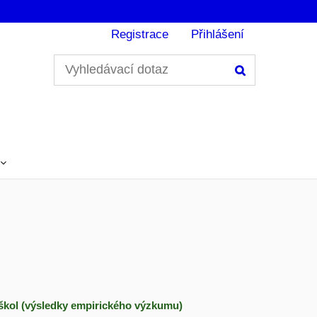
Registrace
Přihlášení
Hledání
 škol (výsledky empirického výzkumu)