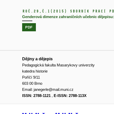
Roč.29,
č.1
(2015)
Sborník prací P
Genderová dimenze zahraničních učebnic dějepisu
PDF
Dějiny a dějepis
Pedagogická fakulta Masarykovy univerzity
katedra historie
Poříčí 9/11
603 00 Brno
Email:
janegerle@mail.muni.cz
ISSN: 2788-1121
,
E-ISSN: 2788-113X