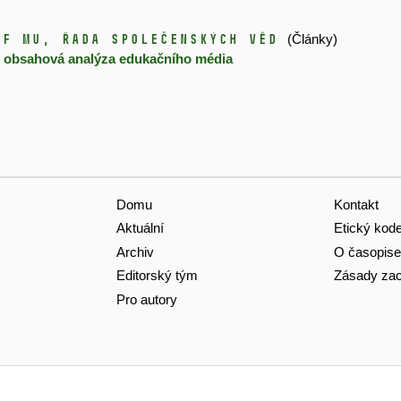
dF MU, řada společenských věd
(Články)
: obsahová analýza edukačního média
Domu
Kontakt
Aktuální
Etický kod
Archiv
O časopise
Editorský tým
Zásady zac
Pro autory