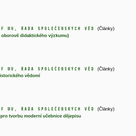
dF MU, řada společenských věd
(Články)
u oborově didaktického výzkumu)
dF MU, řada společenských věd
(Články)
istorického vědomí
dF MU, řada společenských věd
(Články)
 pro tvorbu moderní učebnice dějepisu