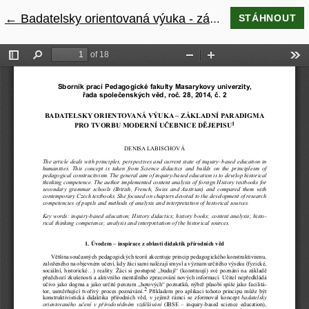
←
Návrat na podrobnosti článku
Badatelsky orientovaná výuka - základní paradigma pro tvorbu moderní učebnice dějepisu
STÁHNOUT