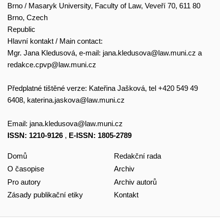
Brno / Masaryk University, Faculty of Law, Veveří 70, 611 80
Brno, Czech
Republic
Hlavní kontakt / Main contact:
Mgr. Jana Kledusová, e-mail:
jana.kledusova@law.muni.cz
a
redakce.cpvp@law.muni.cz
Předplatné tištěné verze: Kateřina Jašková, tel +420 549 49
6408,
katerina.jaskova@law.muni.cz
Email:
jana.kledusova@law.muni.cz
ISSN: 1210-9126
,
E-ISSN: 1805-2789
Domů
Redakční rada
O časopise
Archiv
Pro autory
Archiv autorů
Zásady publikační etiky
Kontakt