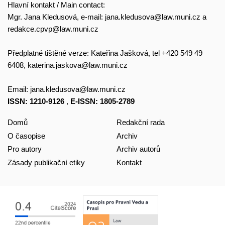
Hlavní kontakt / Main contact:
Mgr. Jana Kledusová, e-mail:
jana.kledusova@law.muni.cz
a
redakce.cpvp@law.muni.cz
Předplatné tištěné verze: Kateřina Jašková, tel +420 549 49
6408,
katerina.jaskova@law.muni.cz
Email:
jana.kledusova@law.muni.cz
ISSN: 1210-9126
,
E-ISSN: 1805-2789
Domů
Redakční rada
O časopise
Archiv
Pro autory
Archiv autorů
Zásady publikační etiky
Kontakt