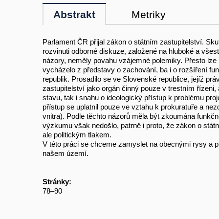
Abstrakt
Metriky
Parlament ČR přijal zákon o státním zastupitelství. S
rozvinuti odborné diskuze, založené na hluboké a všes
názory, neměly povahu vzájemné polemiky. Přesto lze k
vycházelo z představy o zachování, ba i o rozšíření fu
republik. Prosadilo se ve Slovenské republice, jejíž pr
zastupitelství jako orgán činný pouze v trestním řízeni,
stavu, tak i snahu o ideologický přístup k problému proj
přístup se uplatnil pouze ve vztahu k prokuratuře a nez
vnitra). Podle těchto názorů měla být zkoumána funkčnos
výzkumu však nedošlo, patrně i proto, že zákon o stát
ale politickým tlakem.
V této práci se chceme zamyslet na obecnými rysy a prob
našem území.
Stránky:
78–90