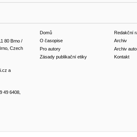
Domů
Redakční r
O časopise
Archiv
11 80 Brno /
 Brno, Czech
Pro autory
Archiv auto
Zásady publikační etiky
Kontakt
i.cz
a
49 49 6408,