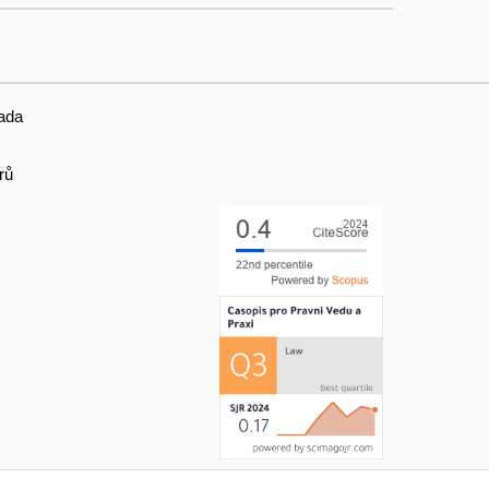
ada
rů