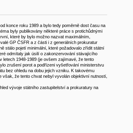
iž od konce roku 1989 a bylo tedy poměrně dost času na
téma byly publikovány některé práce s protichůdnými
 První, které by bylo možno nazvat maximálním,
ývalé GP ČSFR a z části i z generálních prokuratur
 stálo pojetí minimální, které požadovalo zřídit státní
teré odmítaly jak úsilí o zakonzervování stávajícího
ží v letech 1948-1989 (je ovšem zajímavé, že tento
bylo zrušení porot a podřízeni vyšetřování ministerstvu
tátu bez ohledu na dobu jejich vzniku. K takovému
šak, že tento chvat nebyl vyvolán objektivní nutností,
led vývoje státního zastupitelství a prokuratury na