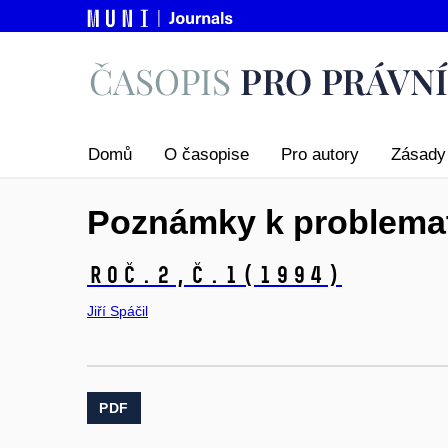
Domů
O časopise
Pro autory
Zásady 
Poznámky k problemati
Roč.2,
č.1
(1994)
Jiří Spáčil
PDF