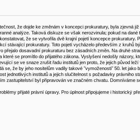
kutečnost, že dojde ke změnám v koncepci prokuratury, byla zjevná j
tranné analýze. Taková diskuze se však nerozvinula; pokud na dané 
onstatovat, že se vytvořila dvě krajní pojetí koncepce prokuratury.
nkcí stávající prokuratury. Toto pojetí vycházelo především z kruhů b
ávo přejalo dosavadní prokuraturu bez zásadních změn. Na druhé straně
 a které se promítlo do přijatého zákona. Vyslyšení nedošly názory, k
evující se ve snaze zrušit řadu institutů jen proto, že jejich původ le
dá se, že by jeho nositelům vadily takové "vymoženosti" 50. let jako 
t jednotlivých institutů a jejich slučitelnost s požadavky právniho s
ním zastupitelství byl připravován ve značném chvatu. Domníváme se v
lémy přijaté právní úpravy. Pro úplnost připojujeme i historický přeh