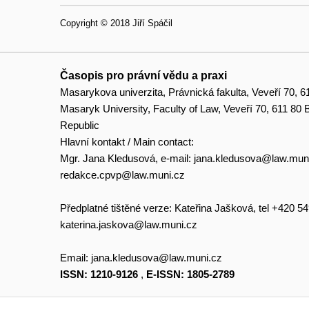
Copyright © 2018 Jiří Spáčil
Časopis pro právní vědu a praxi
Masarykova univerzita, Právnická fakulta, Veveří 70, 6
Masaryk University, Faculty of Law, Veveří 70, 611 80
Republic
Hlavní kontakt / Main contact:
Mgr. Jana Kledusová, e-mail:
jana.kledusova@law.mun
redakce.cpvp@law.muni.cz
Předplatné tištěné verze: Kateřina Jašková, tel +420 5
katerina.jaskova@law.muni.cz
Email:
jana.kledusova@law.muni.cz
ISSN: 1210-9126
,
E-ISSN: 1805-2789