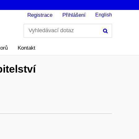
Registrace
Přihlášení
English
Hledání
torů
Kontakt
telství