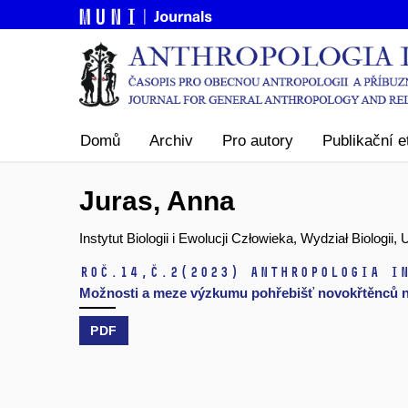
Domů
Archiv
Pro autory
Publikační e
Juras, Anna
Instytut Biologii i Ewolucji Człowieka, Wydział Biolog
Roč.14,
č.2
(2023)
Anthropologia i
Možnosti a meze výzkumu pohřebišť novokřtěnců na j
PDF