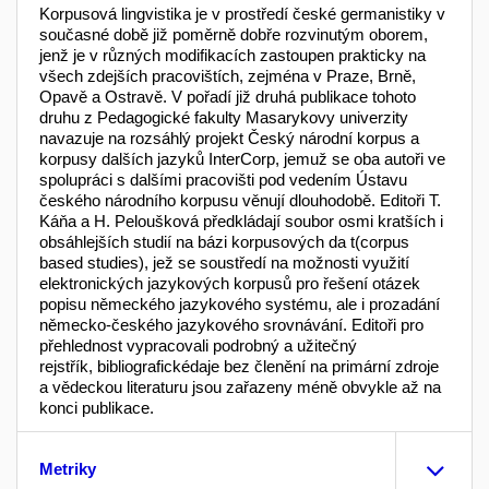
Korpusová lingvistika je v prostředí české germanistiky v
současné době již poměrně dobře rozvinutým oborem,
jenž je v různých modifikacích zastoupen prakticky na
všech zdejších pracovištích, zejména v Praze, Brně,
Opavě a Ostravě. V pořadí již druhá publikace tohoto
druhu z Pedagogické fakulty Masarykovy univerzity
navazuje na rozsáhlý projekt Český národní korpus a
korpusy dalších jazyků InterCorp, jemuž se oba autoři ve
spolupráci s dalšími pracovišti pod vedením Ústavu
českého národního korpusu věnují dlouhodobě. Editoři T.
Káňa a H. Peloušková předkládají soubor osmi kratších i
obsáhlejších studií na bázi korpusových da t(corpus
based studies), jež se soustředí na možnosti využití
elektronických jazykových korpusů pro řešení otázek
popisu německého jazykového systému, ale i prozadání
německo-českého jazykového srovnávání. Editoři pro
přehlednost vypracovali podrobný a užitečný
rejstřík, bibliografickédaje bez členění na primární zdroje
a vědeckou literaturu jsou zařazeny méně obvykle až na
konci publikace.
Metriky