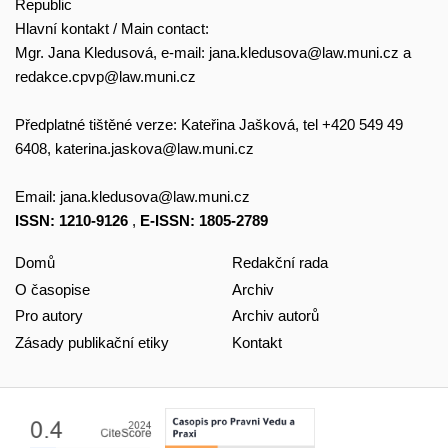
Republic
Hlavní kontakt / Main contact:
Mgr. Jana Kledusová, e-mail:
jana.kledusova@law.muni.cz
a
redakce.cpvp@law.muni.cz
Předplatné tištěné verze: Kateřina Jašková, tel +420 549 49
6408,
katerina.jaskova@law.muni.cz
Email:
jana.kledusova@law.muni.cz
ISSN: 1210-9126
,
E-ISSN: 1805-2789
Domů
Redakční rada
O časopise
Archiv
Pro autory
Archiv autorů
Zásady publikační etiky
Kontakt