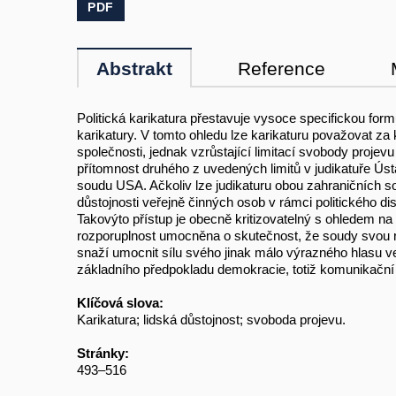
PDF
Abstrakt
Reference
Politická karikatura přestavuje vysoce specifickou for
karikatury. V tomto ohledu lze karikaturu považovat za ku
společnosti, jednak vzrůstající limitací svobody proje
přítomnost druhého z uvedených limitů v judikatuře Ú
soudu USA. Ačkoliv lze judikaturu obou zahraničních s
důstojnosti veřejně činných osob v rámci politického di
Takovýto přístup je obecně kritizovatelný s ohledem na 
rozporuplnost umocněna o skutečnost, že soudy svou roz
snaží umocnit sílu svého jinak málo výrazného hlasu 
základního předpokladu demokracie, totiž komunikační 
Klíčová slova:
Karikatura; lidská důstojnost; svoboda projevu.
Stránky:
493–516