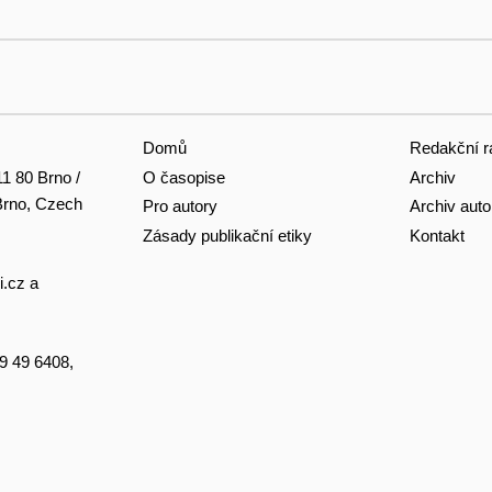
Domů
Redakční r
O časopise
Archiv
11 80 Brno /
 Brno, Czech
Pro autory
Archiv auto
Zásady publikační etiky
Kontakt
i.cz
a
49 49 6408,