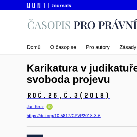
Domů
O časopise
Pro autory
Zásady 
Karikatura v judikatu
svoboda projevu
Roč.26,
č.3
(2018)
Jan Broz
https://doi.org/10.5817/CPVP2018-3-6