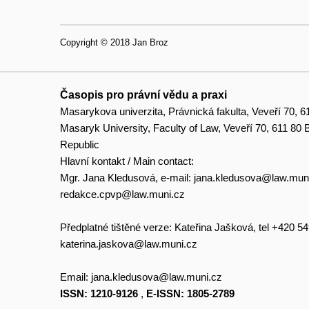
Copyright © 2018 Jan Broz
Časopis pro právní vědu a praxi
Masarykova univerzita, Právnická fakulta, Veveří 70, 6
Masaryk University, Faculty of Law, Veveří 70, 611 80
Republic
Hlavní kontakt / Main contact:
Mgr. Jana Kledusová, e-mail:
jana.kledusova@law.mun
redakce.cpvp@law.muni.cz
Předplatné tištěné verze: Kateřina Jašková, tel +420 5
katerina.jaskova@law.muni.cz
Email:
jana.kledusova@law.muni.cz
ISSN: 1210-9126
,
E-ISSN: 1805-2789