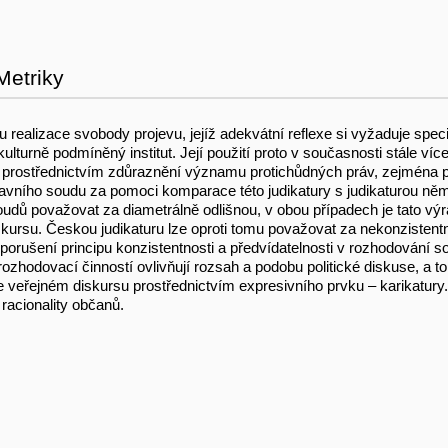
Metriky
mu realizace svobody projevu, jejíž adekvátní reflexe si vyžaduje sp
lturně podmíněný institut. Její použití proto v současnosti stále více 
vu prostřednictvím zdůraznění významu protichůdných práv, zejména p
stavního soudu za pomoci komparace této judikatury s judikaturou 
oudů považovat za diametrálně odlišnou, v obou případech je tato vý
skursu. Českou judikaturu lze oproti tomu považovat za nekonzistentn
porušení principu konzistentnosti a předvídatelnosti v rozhodování sou
hodovací činností ovlivňují rozsah a podobu politické diskuse, a to
ve veřejném diskursu prostřednictvím expresivního prvku – karikatu
racionality občanů.