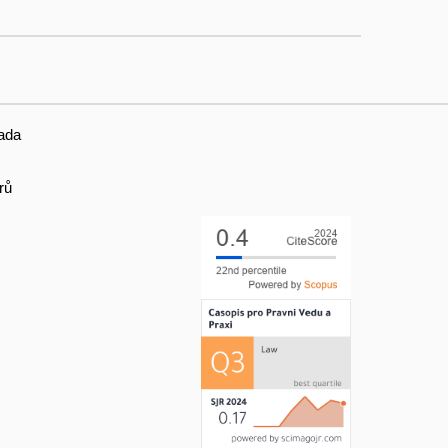
ada
rů