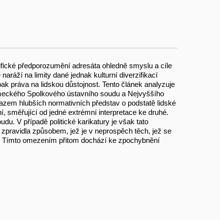
ecifické předporozumění adresáta ohledně smyslu a cíle
naráží na limity dané jednak kulturní diverzifikací
ak práva na lidskou důstojnost. Tento článek analyzuje
německého Spolkového ústavního soudu a Nejvyššího
razem hlubších normativních představ o podstatě lidské
í, směřující od jedné extrémní interpretace ke druhé.
du. V případě politické karikatury je však tato
 zpravidla způsobem, jež je v neprospěch těch, jež se
ry. Tímto omezením přitom dochází ke zpochybnění