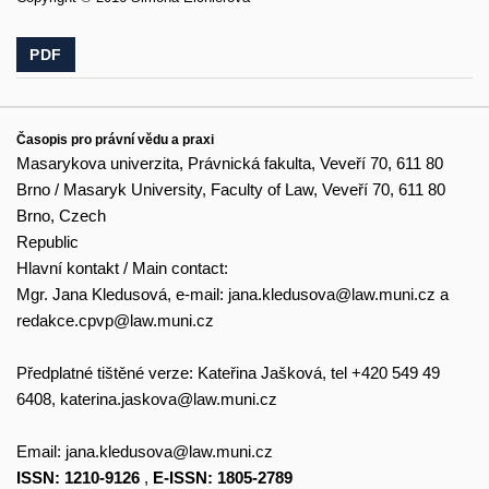
PDF
Časopis pro právní vědu a praxi
Masarykova univerzita, Právnická fakulta, Veveří 70, 611 80
Brno / Masaryk University, Faculty of Law, Veveří 70, 611 80
Brno, Czech
Republic
Hlavní kontakt / Main contact:
Mgr. Jana Kledusová, e-mail:
jana.kledusova@law.muni.cz
a
redakce.cpvp@law.muni.cz
Předplatné tištěné verze: Kateřina Jašková, tel +420 549 49
6408,
katerina.jaskova@law.muni.cz
Email:
jana.kledusova@law.muni.cz
ISSN: 1210-9126
,
E-ISSN: 1805-2789