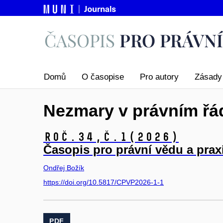
Domů
O časopise
Pro autory
Zásady 
Nezmary v právním řá
Roč.34,
č.1
(2026)
Časopis pro právní vědu a prax
Ondřej Božík
https://doi.org/10.5817/CPVP2026-1-1
PDF