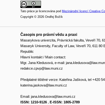
Tato práce je licencována pod
Mezinárodní licencí Creative C
Copyright © 2026 Ondřej Božík
Časopis pro právní vědu a praxi
Masarykova univerzita, Právnická fakulta, Veveří 70, 6
Masaryk University, Faculty of Law, Veveří 70, 611 80
Republic
Hlavní kontakt / Main contact:
Mgr. Jana Kledusová, e-mail:
jana.kledusova@law.mun
redakce.cpvp@law.muni.cz
Předplatné tištěné verze: Kateřina Jašková, tel +420 5
katerina.jaskova@law.muni.cz
Email:
jana.kledusova@law.muni.cz
ISSN: 1210-9126
,
E-ISSN: 1805-2789