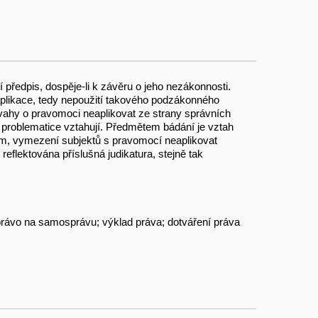
předpis, dospěje-li k závěru o jeho nezákonnosti.
plikace, tedy nepoužití takového podzákonného
 úvahy o pravomoci neaplikovat ze strany správních
k problematice vztahují. Předmětem bádání je vztah
sům, vymezení subjektů s pravomocí neaplikovat
flektována příslušná judikatura, stejně tak
právo na samosprávu; výklad práva; dotváření práva