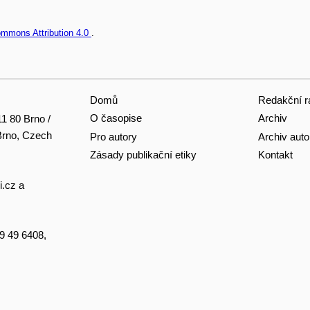
ommons Attribution 4.0
.
Domů
Redakční r
O časopise
Archiv
11 80 Brno /
 Brno, Czech
Pro autory
Archiv auto
Zásady publikační etiky
Kontakt
i.cz
a
49 49 6408,