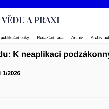
publikační etiky
Redakční rada
Archiv
Archiv au
du: K neaplikaci podzákonn
i 1/2026