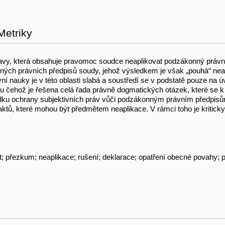
Metriky
tavy, která obsahuje pravomoc soudce neaplikovat podzákonný právní 
ých právních předpisů soudy, jehož výsledkem je však „pouhá“ nea
vní nauky je v této oblasti slabá a soustředí se v podstatě pouze na
dku čehož je řešena celá řada právně dogmatických otázek, které se 
středku ochrany subjektivních práv vůči podzákonným právním předpi
, které mohou být předmětem neaplikace. V rámci toho je kriticky re
; přezkum; neaplikace; rušení; deklarace; opatření obecné povahy; 