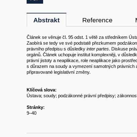
Abstrakt
Reference
Článek se věnuje čl. 95 odst. 1 větě za středníkem Ús
Zaobírá se tedy ve své podstatě přezkumem podzákonn
právního předpisu s důsledky
inter partes
. Diskuse prá
orgánů. Článek uchopuje institut komplexněji, v důsle
právní jistoty a neaplikace, role neaplikace jako pro
s důrazem na soudy a vymezení samotných právních aktů
připravované legislativní změny.
Klíčová slova:
Ústava; soudy; podzákonné právní předpisy; zákonnost
Stránky:
9–40