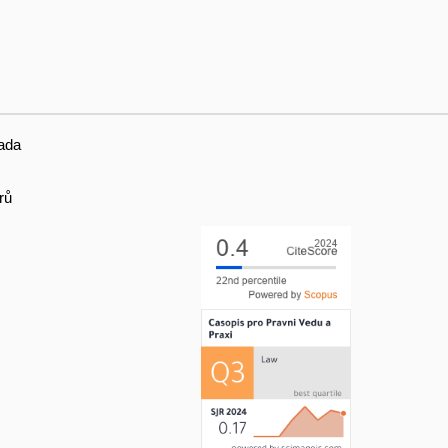
ada
rů