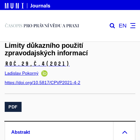
EN
Limity důkazního použití
zpravodajských informací
Roč.29,
č.4
(2021)
Ladislav Pokorný
https://doi.org/10.5817/CPVP2021-4-2
PDF
Abstrakt