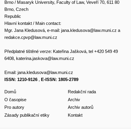
Brno / Masaryk University, Faculty of Law, Veveří 70, 611 80
Brno, Czech
Republic
Hlavní kontakt / Main contact:
Mgr. Jana Kledusová, e-mail:
jana.kledusova@law.muni.cz
a
redakce.cpvp@law.muni.cz
Předplatné tištěné verze: Kateřina Jašková, tel +420 549 49
6408,
katerina.jaskova@law.muni.cz
Email:
jana.kledusova@law.muni.cz
ISSN: 1210-9126
,
E-ISSN: 1805-2789
Domů
Redakční rada
O časopise
Archiv
Pro autory
Archiv autorů
Zásady publikační etiky
Kontakt