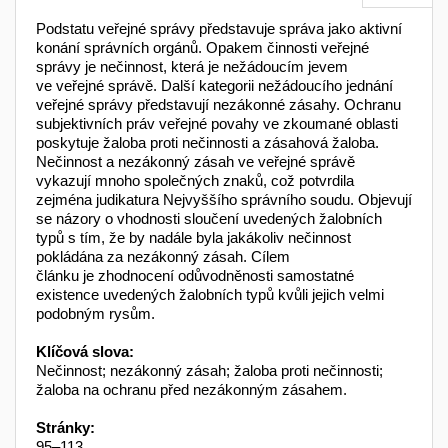
Podstatu veřejné správy představuje správa jako aktivní
konání správních orgánů. Opakem činnosti veřejné
správy je nečinnost, která je nežádoucím jevem
ve veřejné správě. Další kategorii nežádoucího jednání
veřejné správy představují nezákonné zásahy. Ochranu
subjektivních práv veřejné povahy ve zkoumané oblasti
poskytuje žaloba proti nečinnosti a zásahová žaloba.
Nečinnost a nezákonný zásah ve veřejné správě
vykazují mnoho společných znaků, což potvrdila
zejména judikatura Nejvyššího správního soudu. Objevují
se názory o vhodnosti sloučení uvedených žalobních
typů s tím, že by nadále byla jakákoliv nečinnost
pokládána za nezákonný zásah. Cílem
článku je zhodnocení odůvodněnosti samostatné
existence uvedených žalobních typů kvůli jejich velmi
podobným rysům.
Klíčová slova:
Nečinnost; nezákonný zásah; žaloba proti nečinnosti;
žaloba na ochranu před nezákonným zásahem.
Stránky:
95–113