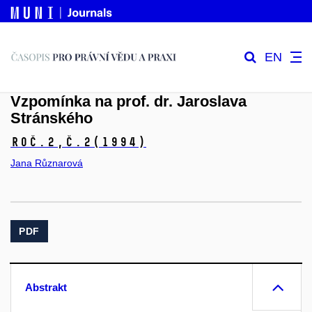
EN
Vzpomínka na prof. dr. Jaroslava
Stránského
Roč.2,
č.2
(1994)
Jana Různarová
PDF
Abstrakt