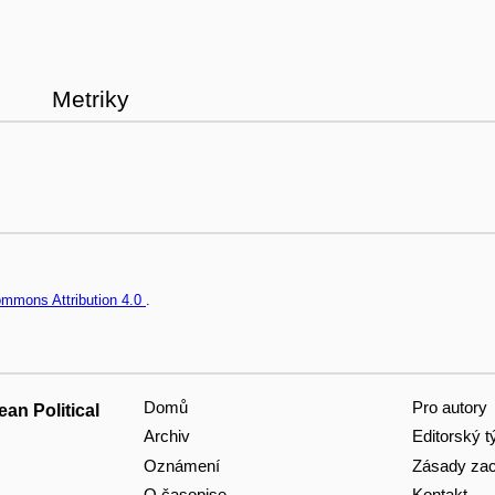
Metriky
ommons Attribution 4.0
.
Domů
Pro autory
an Political
Archiv
Editorský 
Oznámení
Zásady zac
O časopise
Kontakt