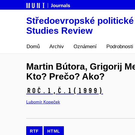
Středoevropské politické 
Studies Review
Domů
Archiv
Oznámení
Podrobnosti
Martin Bútora, Grigorij M
Kto? Prečo? Ako?
Roč.1,
č.1
(1999)
Lubomír Kopeček
RTF
HTML