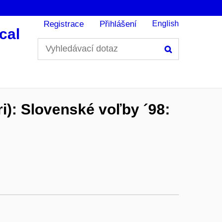
Registrace
Přihlášení
English
cal
Hledání
ri): Slovenské voľby ´98: