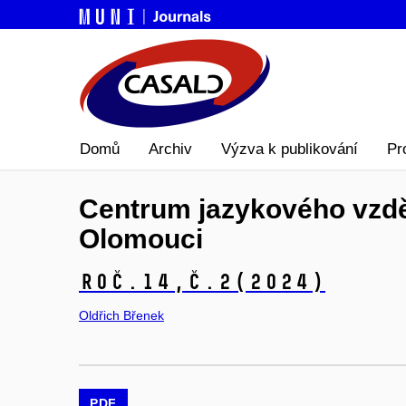
Domů
Archiv
Výzva k publikování
Pr
Centrum jazykového vzděl
Olomouci
Roč.14,
č.2
(2024)
Oldřich Břenek
PDF