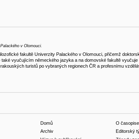
y Palackého v Olomouci.
Filozofické fakultě Univerzity Palackého v Olomouci, přičemž dokto
 také vyučujícím německého jazyka a na domovské fakultě vyučuje i 
 rakouských turistů po vybraných regionech ČR a profesnímu vzděl
Domů
O časopise
Archiv
Editorský 