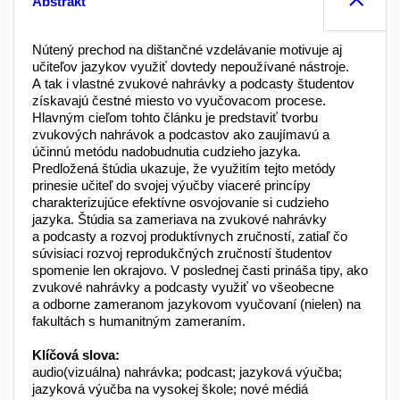
Abstrakt
Nútený prechod na dištančné vzdelávanie motivuje aj
učiteľov jazykov využiť dovtedy nepoužívané nástroje.
A tak i vlastné zvukové nahrávky a podcasty študentov
získavajú čestné miesto vo vyučovacom procese.
Hlavným cieľom tohto článku je predstaviť tvorbu
zvukových nahrávok a podcastov ako zaujímavú a
účinnú metódu nadobudnutia cudzieho jazyka.
Predložená štúdia ukazuje, že využitím tejto metódy
prinesie učiteľ do svojej výučby viaceré princípy
charakterizujúce efektívne osvojovanie si cudzieho
jazyka. Štúdia sa zameriava na zvukové nahrávky
a podcasty a rozvoj produktívnych zručností, zatiaľ čo
súvisiaci rozvoj reprodukčných zručností študentov
spomenie len okrajovo. V poslednej časti prináša tipy, ako
zvukové nahrávky a podcasty využiť vo všeobecne
a odborne zameranom jazykovom vyučovaní (nielen) na
fakultách s humanitným zameraním.
Klíčová slova:
audio(vizuálna) nahrávka; podcast; jazyková výučba;
jazyková výučba na vysokej škole; nové médiá