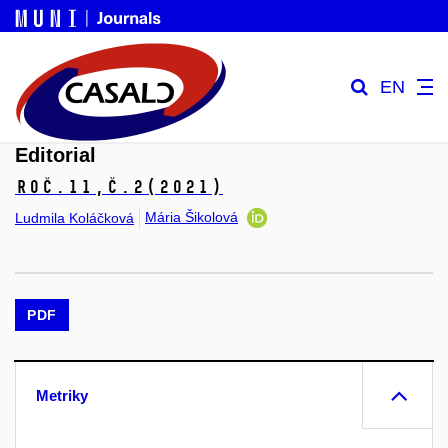
EN
Editorial
Roč.11,
č.2
(2021)
Mária Šikolová
Ludmila Koláčková
PDF
Metriky