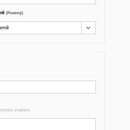
mě
(Povinný)
merickým znakem.