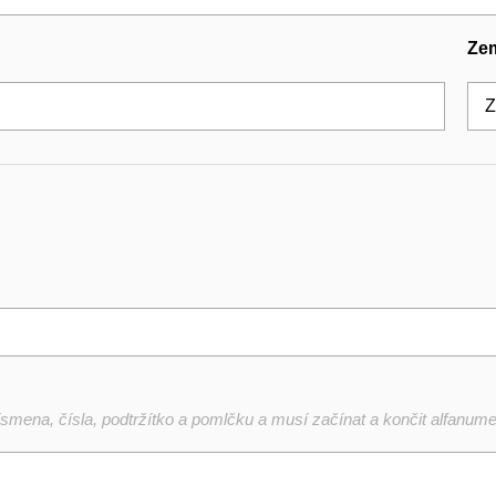
Ze
mena, čísla, podtržítko a pomlčku a musí začínat a končit alfanu