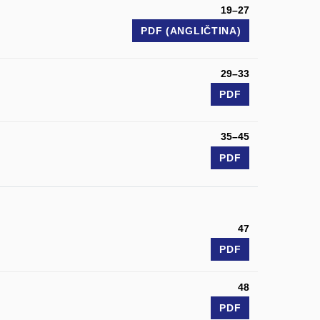
19–27
PDF (ANGLIČTINA)
29–33
PDF
35–45
PDF
47
PDF
48
PDF