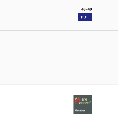
48–49
PDF