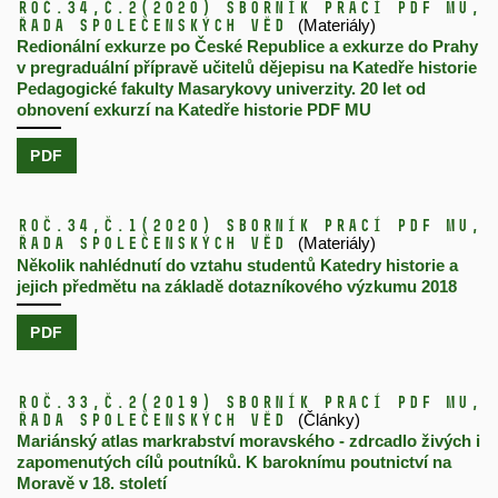
Roč.34,
č.2
(2020)
Sborník prací PdF MU,
řada společenských věd
(Materiály)
Redionální exkurze po České Republice a exkurze do Prahy
v pregraduální přípravě učitelů dějepisu na Katedře historie
Pedagogické fakulty Masarykovy univerzity. 20 let od
obnovení exkurzí na Katedře historie PDF MU
PDF
Roč.34,
č.1
(2020)
Sborník prací PdF MU,
řada společenských věd
(Materiály)
Několik nahlédnutí do vztahu studentů Katedry historie a
jejich předmětu na základě dotazníkového výzkumu 2018
PDF
Roč.33,
č.2
(2019)
Sborník prací PdF MU,
řada společenských věd
(Články)
Mariánský atlas markrabství moravského - zdrcadlo živých i
zapomenutých cílů poutníků. K baroknímu poutnictví na
Moravě v 18. století