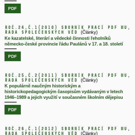
PDF
Roč.24,
č.1
(2010)
Sborník prací PdF MU,
řada společenských věd
(Články)
Ke kazatelské, literárí a vědecké činnosti řeholníků
německo-české provincie řádu Paulánů v 17. a 18. století
PDF
Roč.25,
č.2
(2011)
Sborník prací PdF MU,
řada společenských věd
(Články)
K populárně naučným historickým a
historickopedagogickým časopisům vydávaným v letech
1946–1989 a jejich využití v současném školním dějepisu
PDF
Roč.26,
č.1
(2012)
Sborník prací PdF MU,
řada společenských věd
(Články)