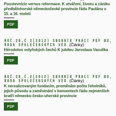
Poustevnícic versus reformace. K utváření, životu a zániku
předbělohorské německočeské provincie řádu Paulánu v
15. a 16. století
PDF
Roč.26,
č.2
(2012)
Sborník prací PdF MU,
řada společenských věd
(Články)
Hérodotos volyňských čechů K jubileu Jaroslava Vaculíka
PDF
Roč.26,
č.2
(2012)
Sborník prací PdF MU,
řada společenských věd
(Články)
K nerealizovaným fundacím, proměnám počtu řeholníků,
jejich původu a zaměstnání v konventech řádu nejmenších
bratří německo-česko-uherské provincie
PDF