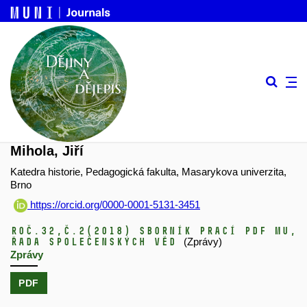
Mihola, Jiří
Katedra historie, Pedagogická fakulta, Masarykova univerzita,
Brno
https://orcid.org/0000-0001-5131-3451
Roč.32,
č.2
(2018)
Sborník prací PdF MU,
řada společenských věd
(Zprávy)
Zprávy
PDF