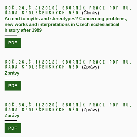
Roč.24,
č.2
(2010)
Sborník prací PdF MU,
řada společenských věd
(Články)
An end to myths and stereotypes? Concerning problems,
new works and interpretations in Czech ecclesiastical
history after 1989
PDF
Roč.26,
č.1
(2012)
Sborník prací PdF MU,
řada společenských věd
(Zprávy)
Zprávy
PDF
Roč.34,
č.1
(2020)
Sborník prací PdF MU,
řada společenských věd
(Zprávy)
Zprávy
PDF