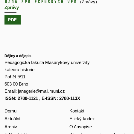
řada společenských věd
(Zprávy)
Zprávy
PDF
Dějiny a dějepis
Pedagogická fakulta Masarykovy univerzity
katedra historie
Poříčí 9/11
603 00 Brno
Email:
janegerle@mail.muni.cz
ISSN: 2788-1121
,
E-ISSN: 2788-113X
Domu
Kontakt
Aktuální
Etický kodex
Archiv
O časopise