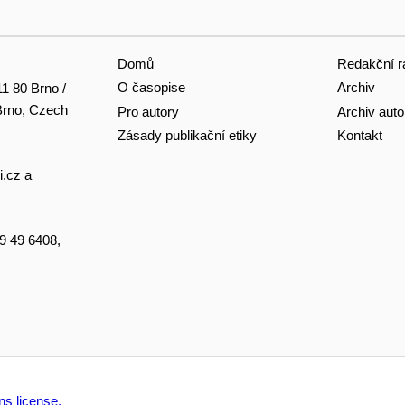
Domů
Redakční r
O časopise
Archiv
11 80 Brno /
 Brno, Czech
Pro autory
Archiv auto
Zásady publikační etiky
Kontakt
i.cz
a
49 49 6408,
s license.