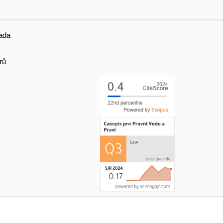
ada
rů