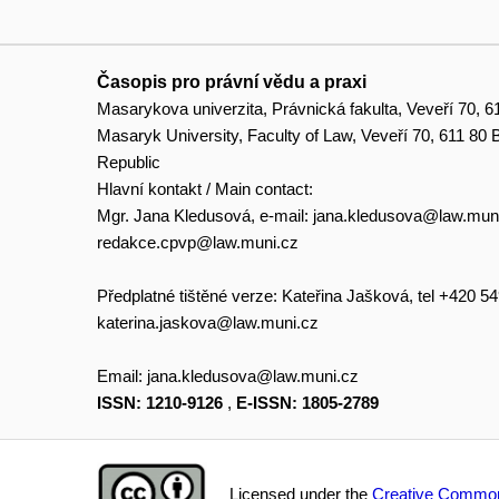
Časopis pro právní vědu a praxi
Masarykova univerzita, Právnická fakulta, Veveří 70, 6
Masaryk University, Faculty of Law, Veveří 70, 611 80
Republic
Hlavní kontakt / Main contact:
Mgr. Jana Kledusová, e-mail:
jana.kledusova@law.mun
redakce.cpvp@law.muni.cz
Předplatné tištěné verze: Kateřina Jašková, tel +420 5
katerina.jaskova@law.muni.cz
Email:
jana.kledusova@law.muni.cz
ISSN: 1210-9126
,
E-ISSN: 1805-2789
Licensed under the
Creative Common