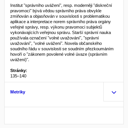
Institut "správního uvážení", resp. moderněji "diskreční
pravomoci" bývá vědou správního prá­va obvykle
zmiňován a objasňován v souvislos­ti s problematikou
aplikace a interpretace norem správního práva orgány
veřejné správy, resp. výkonu pravomoci subjektů
vykonávajících veřejnou správu. Starší správní nauka
používala označení "volné uvažování", "správní
uvažování", "volné uvá­žení". Novela občanského
soudního řádu v souvis­losti se soudním přezkoumáním
hovoří o "zákonem povolené volné úvaze (správním
uvážení)".
Stránky:
135–140
Metriky