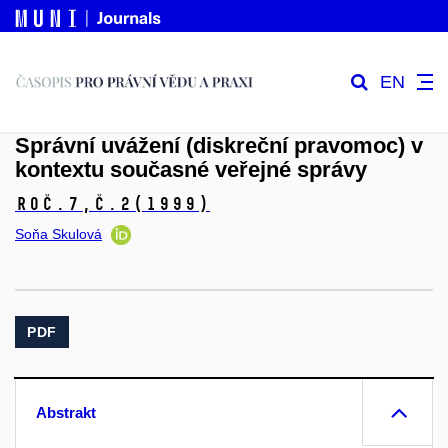
EN
Správní uvážení (diskreční pravomoc) v
kontextu současné veřejné správy
Roč.7,
č.2
(1999)
Soňa Skulová
PDF
Abstrakt